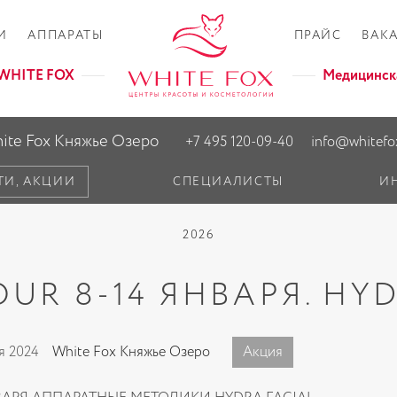
И
АППАРАТЫ
ПРАЙС
ВАК
а WHITE FOX
Медицинск
ite Fox Княжье Озеро
+7 495 120-09-40
info@whitefo
ТИ, АКЦИИ
СПЕЦИАЛИСТЫ
И
2026
UR 8-14 ЯНВАРЯ. HY
я 2024
White Fox Княжье Озеро
Акция