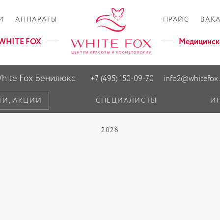
И
АППАРАТЫ
ПРАЙС
ВАК
а WHITE FOX
Медицинск
hite Fox Бенилюкс
+7 (495) 150-09-70
info2@whitefox.
ТИ, АКЦИИ
СПЕЦИАЛИСТЫ
И
2026