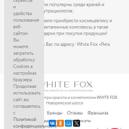
сервисов
которые стали популярны среди врачей и
и
известных нутрициологов;
удобства
пользования
У нас Вы можете приобрести космецевтику и
веб-
уникальные витаминные комплексы, а также
сайтом.
получить подарки при покупке продукции!
Вы
Будем рады видеть Вас по адресу: White Fox «Рига
можете
Молл»
запретить
обработку
Cookies в
настройках
браузера.
Продолжая
использовать
© 2008—2026 Центры красоты и косметологии
WHITE FOX
сайт, вы
Новорижское шоссе
соглашаетесь
с
Реквизиты
Бренды
Отзывы
Франшиза
Политикой
Подарочные сертификаты
конфиденциальности