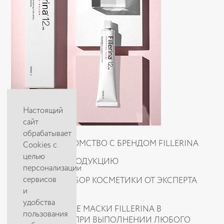
Настоящий
сайт
обрабатывает
25-28 МАЯ ЗНАКОМСТВО С БРЕНДОМ FILLERINA
Cookies с
целью
-10% НА ВСЮ ПРОДУКЦИЮ
персонализации
сервисов
25.05 - ПОДБОР КОСМЕТИКИ ОТ ЭКСПЕРТА
и
БРЕНДА;
удобства
НАНЕСЕНИЕ МАСКИ FILLERINA В
пользования
ПОДАРОК ПРИ ВЫПОЛНЕНИИ ЛЮБОГО